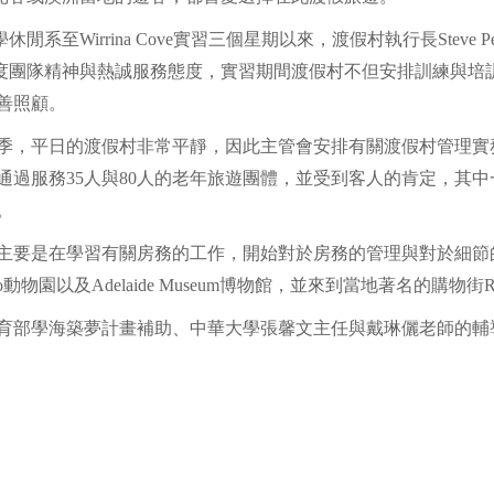
休閒系至Wirrina Cove實習三個星期以來，渡假村執行長Steve
度團隊精神與熱誠服務態度，實習期間渡假村不但安排訓練與培
善照顧。
季，平日的渡假村非常平靜，因此主管會安排有關渡假村管理實
過服務35人與80人的老年旅遊團體，並受到客人的肯定，其中一
。
主要是在學習有關房務的工作，開始對於房務的管理與對於細節
o動物園以及Adelaide Museum博物館，並來到當地著名的購物街Ru
育部學海築夢計畫補助、中華大學張馨文主任與戴琳儷老師的輔