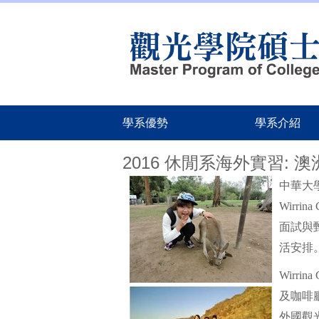
跳
到
主
要
內
容
區
學系優勢
學系介紹
2016 休閒系海外實習: 
中華大
Wirr
面試與甄
活安排
Wirr
及咖啡廳
外國觀