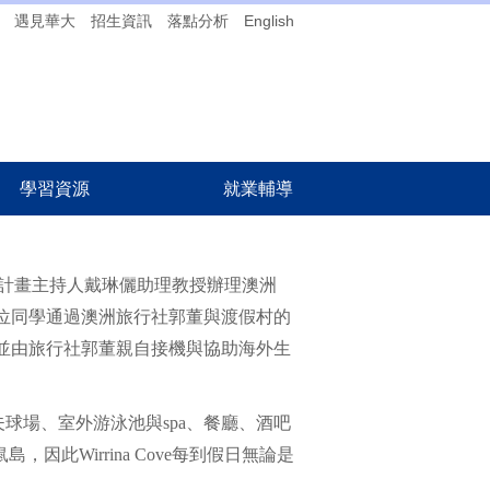
遇見華大
招生資訊
落點分析
English
學習資源
就業輔導
，計畫主持人戴琳儷助理教授辦理澳洲
曾婉蓉三位同學通過澳洲旅行社郭董與渡假村的
薪實習，並由旅行社郭董親自接機與協助海外生
爾夫球場、室外游泳池與spa、餐廳、酒吧
此Wirrina Cove每到假日無論是