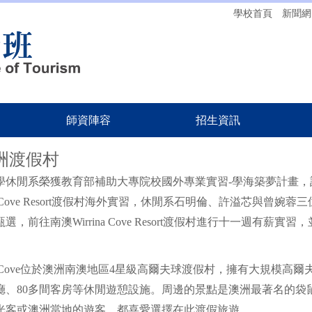
學校首頁
新聞網
師資陣容
招生資訊
澳洲渡假村
學休閒系榮獲教育部補助大專院校國外專業實習-學海築夢計畫
ina Cove Resort渡假村海外實習，休閒系石明倫、許溢芯與
選，前往南澳Wirrina Cove Resort渡假村進行十一週有
。
ina Cove位於澳洲南澳地區4星級高爾夫球渡假村，擁有大規模高
、80多間客房等休閒遊憩設施。周邊的景點是澳洲最著名的袋鼠島，因
光客或澳洲當地的遊客，都喜愛選擇在此渡假旅遊。