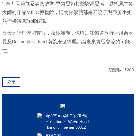
5.第五天前往忍者的故鄉-甲賀忍術村體驗當忍者；參觀貝聿銘
大師的作品MIHO博物館，博物館學藝部南部曉子與亞屏小姐
熱情接待與詳細解說。
五天的行程學習豐富，收獲滿滿，也與近江鐵道旅行社河合次
長及Boston plaza hotel南義彥總經理討論未來實習交流的可能
性。
瀏覽數:
1269
分享
新竹市五福路二段707號
707 , Sec.2, WuFu Road
Hsinchu, Taiwan 30012