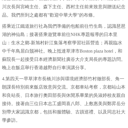
川次長與宮崎主任、森下主任、西村主任前來致意與贈送紀念
品。我們所到之處都有”歡迎中華大學”的布條。
搭乘近江鐵道旅行社為我們準備的包船前往竹生島，認識琶琶
湖的神仙島；接著搭乘遊覽車前往NHK專題報導的日本里
山：生水之鄉-新旭村針江集落考察學習社區營造；再親臨水
中千年鳥居白鬚神社。晚上抵達草津市Boston plaza hotel，和
蘇院長一起接受日本經濟新聞社廣谷大介支局長的專題訪問。
晚上在飯店舉行香港越野自行車演講分享。
4.第四天一早草津市長橋川涉與環境經濟部竹村徹部長、角一
朗課長特別前來飯店致意與交流。京都車站考察，京都站山本
和良站長、日本旅行奧田部長與休閒系畢業的吳淑婷校友親自
接待。接著由三位日本志工盛岡喜八郎、上敷惠美與鄭昇岳分
別帶大家認識京都，包括和服體驗、古蹟巡禮、以及同志社大
學參訪。