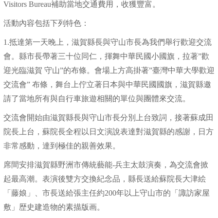
Visitors Bureau補助當地交通費用，收獲豐富。
活動內容包括下列特色：
1.抵達第一天晚上，滋賀縣長與守山市長為我們舉行歡迎交流
會。縣市長帶著三十位同仁，揮舞中華民國小國旗，拉著”歡
迎光臨滋賀 守山”的布條。會場上方高掛著”臺灣中華大學歡迎
交流會” 布條，舞台上佇立著日本與中華民國國旗，滋賀縣邀
請了當地所有與自行車旅遊相關的單位與團體來交流。
交流會開始由滋賀縣長與守山市長分別上台致詞，接著蘇成田
院長上台，蘇院長全程以日文演說表達對滋賀縣的感謝，日方
非常感動，達到極佳的親善效果。
席間安排滋賀縣野洲市傳統藝能-兵主太鼓演奏，為交流會掀
起最高潮。表演後雙方交換紀念品，縣長送給蘇院長大津絵
「藤娘」、市長送給張主任約200年以上守山市的「諏訪家屋
敷」歴史建造物的素描版画。