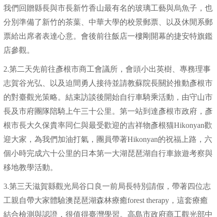
我們回贈縣長與市長新竹香山最有名的玻璃工藝與烏魚子，也
分別準備了新竹的茶葉、中華大學的校景郵票、以及休閒系郵
票給出席者表達心意。會後前往飯店一樓剛開幕的捷安特旗鑑
店參觀。
2.第二天先前往彥根市商工會議所，會頭小出英樹、專務理事
志賀谷光弘、以及迫間勇人接待並請教蘇院長關於推動彥根市
的對臺觀光策略。結束訪談後開始自行車騎乘活動，由守山市
長及市府團隊陪騎上午三十公里。第一站到達彥根市政府，彥
根市長大久保貴率同仁與最受歡迎的吉祥物彥根猫Hikonyan歡
迎大家，為我們加油打氣，團員帶著Hikonyan的祝福上路，六
個小時完成六十公里的日本第一大湖琵琶湖自行車旅遊考察與
移地教學活動。
3.第三天滋賀縣觀光局谷口良一前局長特別請假，帶著四位志
工親自帶大家體驗澳琵琶湖森林療癒forest therapy，這套療癒
結合檢測與認證，很值得臺灣學習。高島市政府商工觀光部中