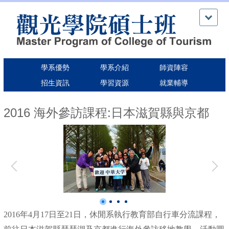
跳
到
主
要
內
容
學系優勢
學系介紹
師資陣容
區
招生資訊
學習資源
就業輔導
2016 海外參訪課程:日本滋賀縣與京都
2016年4月17日至21日，休閒系執行教育部自行車分流課程，