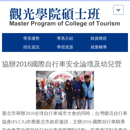
跳
到
主
要
內
容
學系優勢
學系介紹
師資陣容
區
招生資訊
學習資源
就業輔導
協辦2016國際自行車安全論壇及幼兒營
臺北市舉辦2016全球自行車城市大會的同時，台灣樂活自行車
協會(FLCA)亦應臺北市政府邀請，主辦2016 國際自行車騎乘