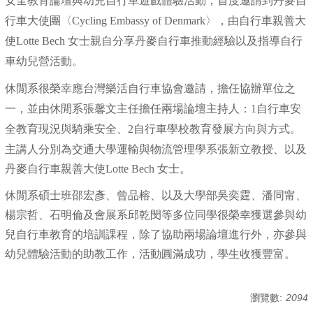
安全教育論壇與幼兒自行車遊戲體驗活動，首度邀請到丹麥自
行車大使團〈Cycling Embassy of Denmark〉，由自行車親善大
使Lotte Bech 女士親自分享丹麥自行車推動經驗以及指導自行
車幼兒營活動。
休閒系很榮幸應台灣樂活自行車協會邀請，擔任協辦單位之
一，並由休閒系張馨文主任擔任兩場論壇主持人：1自行車安
全教育現況與騎乘安全、2自行車學校教育發展方向與方式。
主講人分別為交通大學運輸與物流管理學系張新立教授、以及
丹麥自行車親善大使Lotte Bech 女士。
休閒系碩士班邵宏彥、曾品榕、以及大學部吳奕霆、潘同甯、
楊宗哲、石明倫及會展系邱乾閔等多位同學很榮幸獲選參與幼
兒自行車教育的培訓課程，除了協助兩場論壇進行外，亦參與
幼兒體驗活動的助教工作，活動圓滿成功，學生收獲豐富。
瀏覽數:
2094