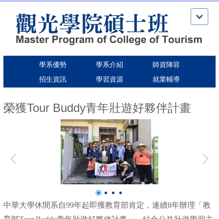
跳
到
主
要
內
容
學系優勢
學系介紹
師資陣容
區
招生資訊
學習資源
就業輔導
榮獲Tour Buddy青年壯遊好夥伴計畫
中華大學休閒系自99年起即獲教育部肯定，連續8年辦理「教