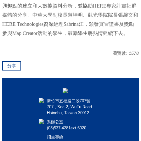
興趣點的建立和大數據資料分析，並協助HERE專家計畫社群
媒體的分享。
中華大學副校長遊坤明、觀光學院院長張馨文和
HERE Technologies資深經理Sabrina江，頒發實習證書及獎勵
參與Map Creator活動的學生，鼓勵學生將熱情延續下去。
瀏覽數:
1578
分享
新竹市五福路二段707號
707 , Sec.2, WuFu Road
Hsinchu, Taiwan 30012
系辦公室
(03)537-4281ext.6020
招生專線