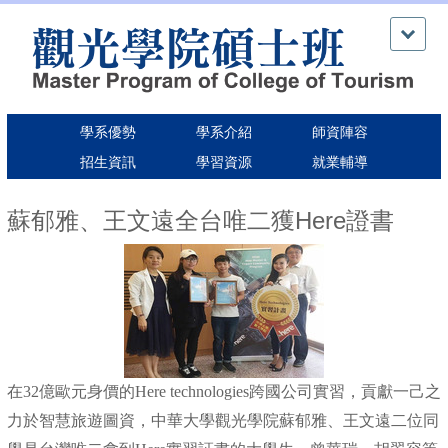
跳
到
主
要
內
容
學系優勢
學系介紹
師資陣容
區
招生資訊
學習資源
就業輔導
蘇郁雅、王文遠全台唯二獲Here證書
在32億歐元身價的Here technologies跨國公司實習，貢獻一己之
力於智慧旅遊圖資，中華大學觀光學院蘇郁雅、王文遠二位同